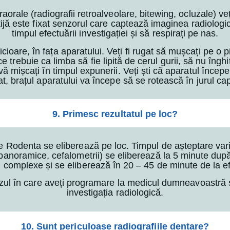
traorale (radiografii retroalveolare, bitewing, ocluzale) ve
 tijă este fixat senzorul care captează imaginea radiologi
timpul efectuării investigației și să respirați pe nas.
oare, în fața aparatului. Veți fi rugat să mușcați pe o pie
 trebuie ca limba să fie lipită de cerul gurii, să nu înghi
vă mișcați în timpul expunerii. Veți ști că aparatul încep
t, brațul aparatului va începe să se rotească în jurul c
9. Primesc rezultatul pe loc?
le Rodenta se eliberează pe loc. Timpul de așteptare vari
(panoramice, cefalometrii) se eliberează la 5 minute după
 complexe și se eliberează în 20 – 45 de minute de la ef
zul în care aveți programare la medicul dumneavoastră s
investigația radiologică.
10. Sunt periculoase radiografiile dentare?