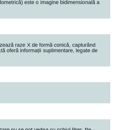
alometrică) este o imagine bidimensională a
izează raze X de formă conică, capturând
tă oferă informații suplimentare, legate de
tare nu se pot vedea cu ochiul liber. Pe