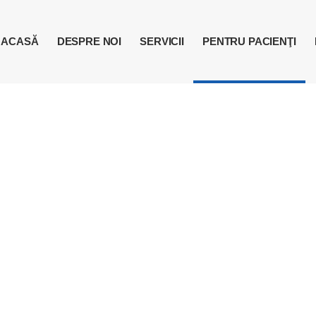
ACASĂ
DESPRE NOI
SERVICII
PENTRU PACIENŢI
e
grame
ele mai