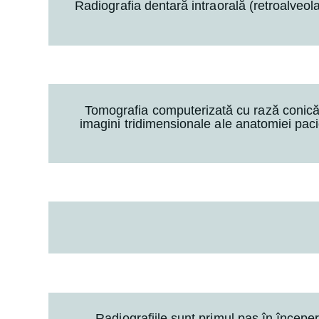
Radiografia dentară intraorală (retroalveo
Tomografia computerizată cu rază conică
imagini tridimensionale ale anatomiei paci
Radiografiile sunt primul pas în începe