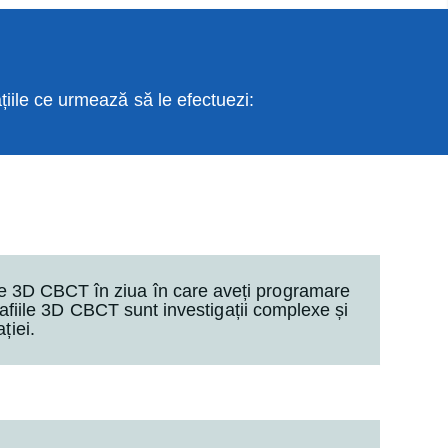
gațiile ce urmează să le efectuezi:
ile 3D CBCT în ziua în care aveți programare
rafiile 3D CBCT sunt investigații complexe și
ției.