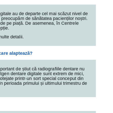
digitale au de departe cel mai scăzut nivel de
e preocupăm de sănătatea pacienților noștri.
ii de pe piață. De asemenea, în Centrele
pție.
lte detalii.
 care alaptează?
portant de știut că radiografiile dentare nu
gen dentare digitale sunt extrem de mici,
rotejate printr-un sort special conceput din
n perioada primului și ultimului trimestru de