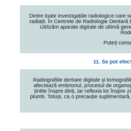
Dintre toate investigațiile radiologice care 
radiații. În Centrele de Radiologie Dentară
Utilizăm aparate digitale de ultimă gen
Rode
Puteți cons
11. Se pot efec
Radiografiile dentare digitale și tomografi
afectează embrionul, procesul de organog
țintite înspre dinți, iar reflexia lor însp
plumb. Totuși, ca o precauție suplimentară, 