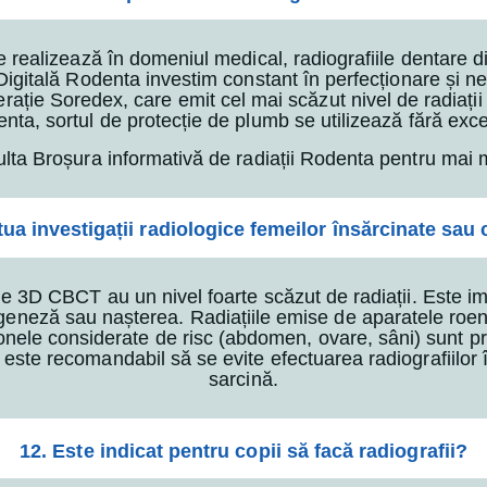
se realizează în domeniul medical, radiografiile dentare 
 Digitală Rodenta investim constant în perfecționare și n
erație Soredex, care emit cel mai scăzut nivel de radiaț
nta, sortul de protecție de plumb se utilizează fără exce
ulta Broșura informativă de radiații Rodenta pentru mai mu
tua investigații radiologice femeilor însărcinate sau
ile 3D CBCT au un nivel foarte scăzut de radiații. Este im
eneză sau nașterea. Radiațiile emise de aparatele roent
re zonele considerate de risc (abdomen, ovare, sâni) sunt p
este recomandabil să se evite efectuarea radiografiilor î
sarcină.
12. Este indicat pentru copii să facă radiografii?