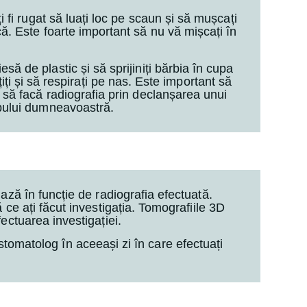
ți fi rugat să luați loc pe scaun și să mușcați
că. Este foarte important să nu vă mișcați în
să de plastic și să sprijiniți bărbia în cupa
țiți și să respirați pe nas. Este important să
e să facă radiografia prin declanșarea unui
apului dumneavoastră.
ază în funcție de radiografia efectuată.
 ce ați făcut investigația. Tomografiile 3D
ectuarea investigației.
tomatolog în aceeași zi în care efectuați