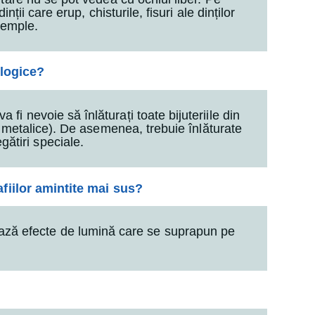
nții care erup, chisturile, fisuri ale dinților
xemple.
ologice?
i nevoie să înlăturați toate bijuteriile din
e metalice). De asemenea, trebuie înlăturate
gătiri speciale.
afiilor amintite mai sus?
ează efecte de lumină care se suprapun pe
?