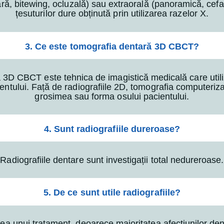
lară, bitewing, ocluzală) sau extraorală (panoramică, cef
țesuturilor dure obținută prin utilizarea razelor X.
3. Ce este tomografia dentară 3D CBCT?
 3D CBCT este tehnica de imagistică medicală care util
entului. Față de radiografiile 2D, tomografia computeriza
grosimea sau forma osului pacientului.
4. Sunt radiografiile dureroase?
Radiografiile dentare sunt investigații total nedureroase.
5. De ce sunt utile radiografiile?
rea unui tratament, deoarece majoritatea afecțiunilor den