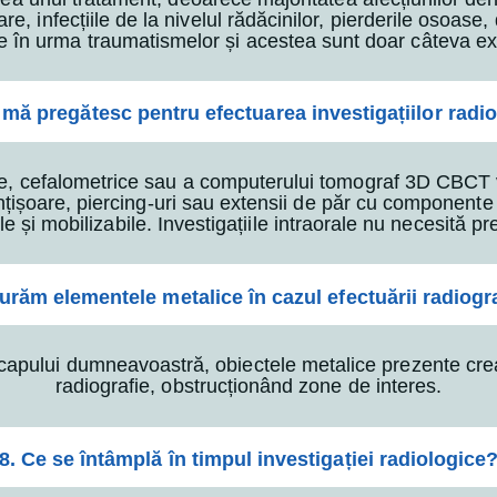
e, infecțiile de la nivelul rădăcinilor, pierderile osoase, di
e în urma traumatismelor și acestea sunt doar câteva e
mă pregătesc pentru efectuarea investigațiilor radi
, cefalometrice sau a computerului tomograf 3D CBCT va f
lănțișoare, piercing-uri sau extensii de păr cu component
e și mobilizabile. Investigațiile intraorale nu necesită pre
turăm elementele metalice în cazul efectuării radiogr
l capului dumneavoastră, obiectele metalice prezente cr
radiografie, obstrucționând zone de interes.
8. Ce se întâmplă în timpul investigației radiologice