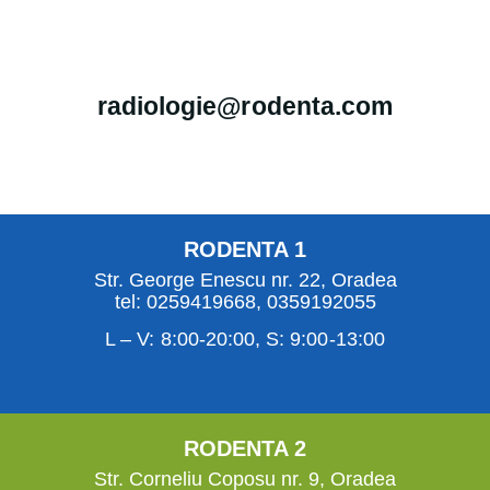
radiologie@rodenta.com
RODENTA 1
Str. George Enescu nr. 22, Oradea
tel:
0259419668
,
0359192055
L – V: 8:00-20:00, S: 9:00-13:00
RODENTA 2
Str. Corneliu Coposu nr. 9, Oradea